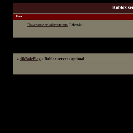
Roblox ser
Тема
Пожелание по обновлению
Pahan4ik
Страница:
1
»
4ikRolePlay
»
Roblox server / optimal