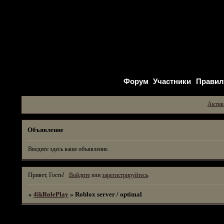
Форум
Участники
Правил
Актив
Объявление
Введите здесь ваше объявление.
Привет, Гость!
Войдите
или
зарегистрируйтесь
.
»
4ikRolePlay
»
Roblox server / optimal
Страница:
1